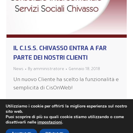
IL C.I.S.S. CHIVASSO ENTRA A FAR
PARTE DEI NOSTRI CLIENTI
News
By
amministratore
Gennaio 18, 2018
Un nuovo Cliente ha scelto la funzionalità e
semplicità di CisOnWeb!
Utilizziamo i cookie per offrirti la migliore esperienza sul nostro
sito web.
Puoi scoprire di più su quali cookie stiamo utilizzando o come
disattivarli nelle
impostazioni
.
©2020 TC-Web Srl