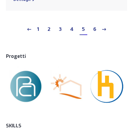
Dettagli
1
2
3
4
5
6
Progetti
SKILLS