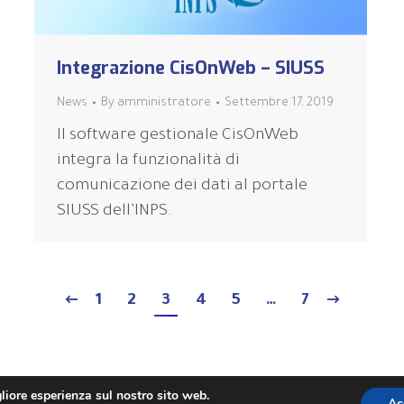
Integrazione CisOnWeb – SIUSS
News
By
amministratore
Settembre 17, 2019
Il software gestionale CisOnWeb
integra la funzionalità di
comunicazione dei dati al portale
SIUSS dell’INPS.
1
2
3
4
5
…
7
gliore esperienza sul nostro sito web.
Ac