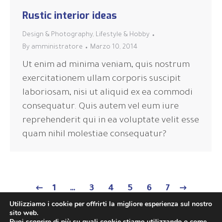
Rustic interior ideas
Design & Photography
,
Lifestyle & Hobby
By
amministratore
Marzo 10, 2014
Ut enim ad minima veniam, quis nostrum
exercitationem ullam corporis suscipit
laboriosam, nisi ut aliquid ex ea commodi
consequatur. Quis autem vel eum iure
reprehenderit qui in ea voluptate velit esse
quam nihil molestiae consequatur?
1
…
3
4
5
6
7
Utilizziamo i cookie per offrirti la migliore esperienza sul nostro
sito web.
Puoi scoprire di più su quali cookie stiamo utilizzando o come